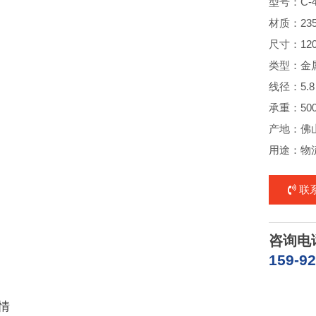
型号：C-
材质：23
尺寸：1200
类型：金
线径：5.8
承重：500
产地：佛
用途：物
联
咨询电
159-9
情