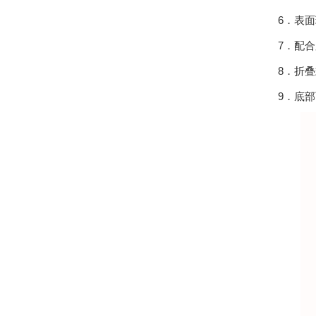
6．表
7．配
8．折
9．底