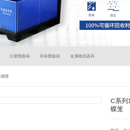
注塑围板箱
非标围板箱
金属物流器具
仓储笼
C系列1
蝶笼