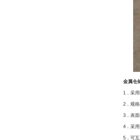
金属仓
1．采
2．规
3．表
4．采
5．可