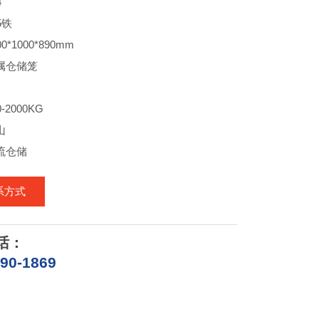
4
5铁
*1000*890mm
属仓储笼
-2000KG
山
流仓储
系方式
话：
290-1869