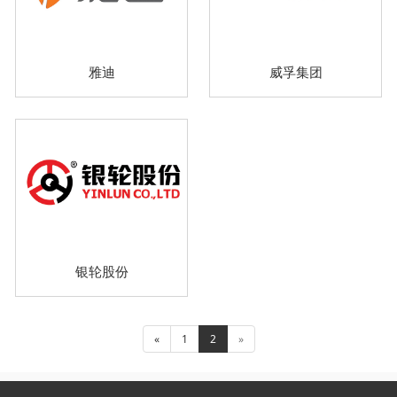
雅迪
威孚集团
银轮股份
«
1
2
»